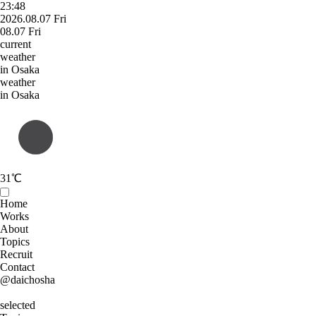
23:48
2026.08.07 Fri
08.07 Fri
current
weather
in Osaka
weather
in Osaka
31
℃
Home
Works
About
Topics
Recruit
Contact
@daichosha
selected